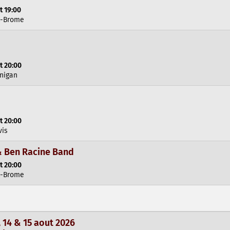
t 19:00
c-Brome
t 20:00
inigan
t 20:00
vis
& Ben Racine Band
t 20:00
c-Brome
14 & 15 aout 2026