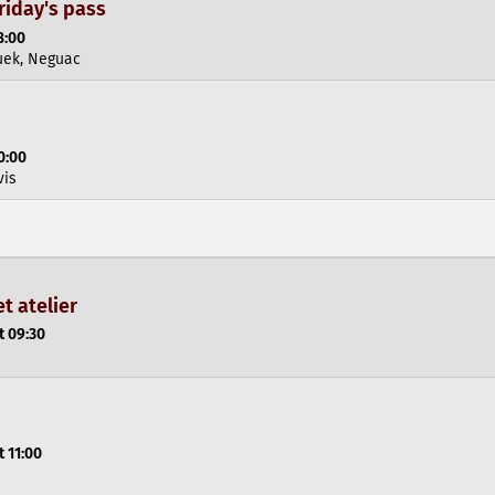
riday's pass
8:00
uek, Neguac
0:00
vis
et atelier
t 09:30
t 11:00