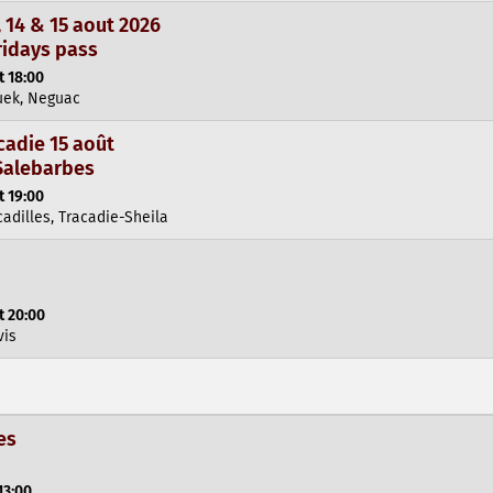
14 & 15 aout 2026
ridays pass
t 18:00
uek, Neguac
cadie 15 août
 Salebarbes
t 19:00
cadilles, Tracadie-Sheila
t 20:00
vis
es
13:00