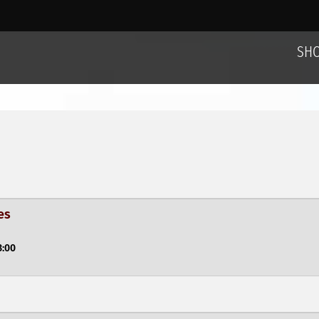
SH
es
3:00