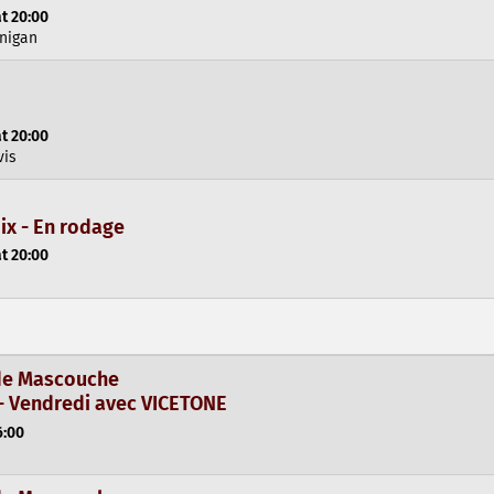
t 20:00
inigan
t 20:00
vis
ix - En rodage
t 20:00
 de Mascouche
- Vendredi avec VICETONE
6:00