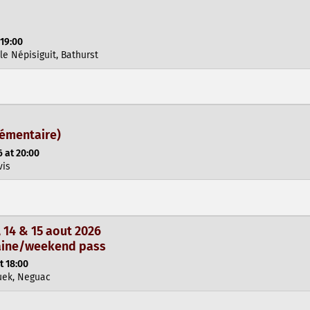
 19:00
le Népisiguit, Bathurst
lémentaire)
 at 20:00
vis
14 & 15 aout 2026
maine/weekend pass
t 18:00
uek, Neguac