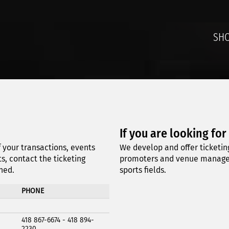
SH
If you are looking for
 your transactions, events
We develop and offer ticketing
s, contact the ticketing
promoters and venue managers
ned.
sports fields.
PHONE
418 867-6674 - 418 894-
2230