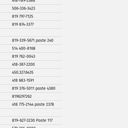
418-789-2588
506-336-3423
819 797-7125
819 874-3377
819-339-5671 poste 240
514 400-8168
819 762-0043
418-387-2200
450.327.6435
418 683-1591
819 376-5011 poste 4380
8196297262
418 775-2144 poste 2378
819-627-3230 Poste 117