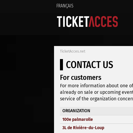
FRANÇAIS
TicketAcces.net
CONTACT US
For customers
For more information about one of
already on sale or upcoming event
service of the organization concer
ORGANIZATION
100e palmarolle
3L de Rivière-du-Loup