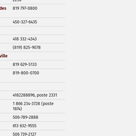
 des
819 797-0800
450-327-6435
418 332-4343
(819) 825-9078
ille
819 629-5133
819-800-0700
4182288896, poste 2331
1 866 234-3728 (poste
1674)
506-789-2888
613 632-9555
506 739-2127