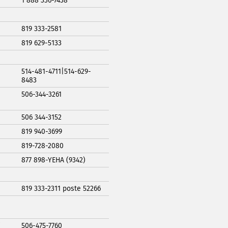
1 888 336-7438
819 333-2581
819 629-5133
514-481-4711|514-629-
8483
506-344-3261
506 344-3152
819 940-3699
819-728-2080
877 898-YEHA (9342)
819 333-2311 poste 52266
/
506-475-7760