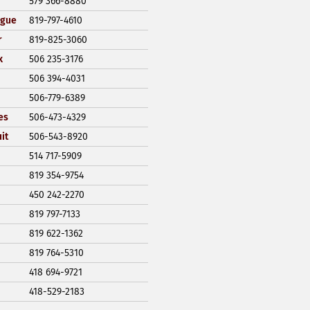
579 366-8880
ngue
819-797-4610
r
819-825-3060
x
506 235-3176
506 394-4031
506-779-6389
es
506-473-4329
it
506-543-8920
514 717-5909
819 354-9754
450 242-2270
819 797-7133
819 622-1362
819 764-5310
418 694-9721
418-529-2183