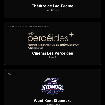
Théâtre de Lac-Brome
Lac-Brome
GASPÉSIE-ILES-DE-LA-MADELEINE
Cinéma Les Percéides
Percé
KENT
West Kent Steamers
Bouctouche