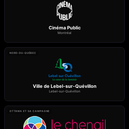
Cinéma Public
Montréal
NORD-DU-QUÉBEC
Ville de Lebel-sur-Quévillon
Lebel-sur-Quévillon
OTTAWA ET SA CAMPAGNE